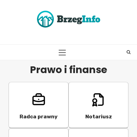
Skip
to
content
PRIMARY
MENU
Prawo i finanse
Radca prawny
Notariusz