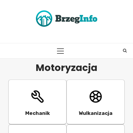
Skip
to
content
PRIMARY
MENU
Motoryzacja
Mechanik
Wulkanizacja