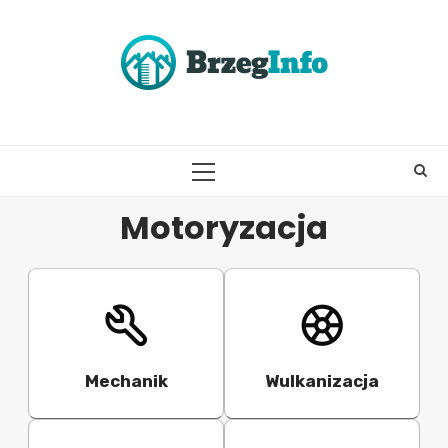
Skip
to
content
PRIMARY
MENU
Motoryzacja
Mechanik
Wulkanizacja