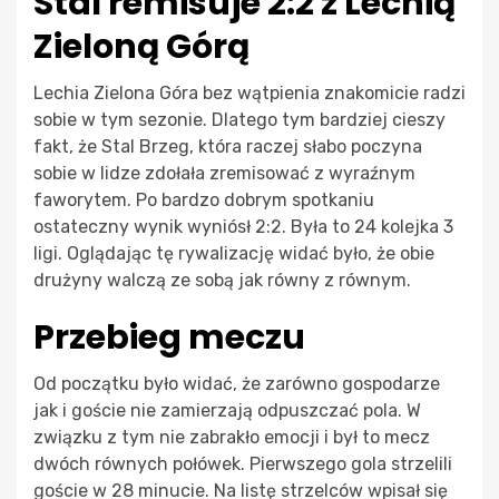
Stal remisuje 2:2 z Lechią
Zieloną Górą
Lechia Zielona Góra bez wątpienia znakomicie radzi
sobie w tym sezonie. Dlatego tym bardziej cieszy
fakt, że Stal Brzeg, która raczej słabo poczyna
sobie w lidze zdołała zremisować z wyraźnym
faworytem. Po bardzo dobrym spotkaniu
ostateczny wynik wyniósł 2:2. Była to 24 kolejka 3
ligi. Oglądając tę rywalizację widać było, że obie
drużyny walczą ze sobą jak równy z równym.
Przebieg meczu
Od początku było widać, że zarówno gospodarze
jak i goście nie zamierzają odpuszczać pola. W
związku z tym nie zabrakło emocji i był to mecz
dwóch równych połówek. Pierwszego gola strzelili
goście w 28 minucie. Na listę strzelców wpisał się