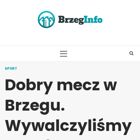
Skip
to
content
PRIMARY
MENU
SPORT
Dobry mecz w
Brzegu.
Wywalczyliśmy