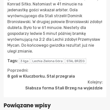
Konrad Sitko. Natomiast w 41 minucie na
jedenastkę gości wskazał arbiter. Gola
wyrównującego dla Stali strzelił Dominik
Bronisławski. W drugiej połowie Bronisławski zdobył
dubleta. Było to w 61 minucie. Niestety dla
gospodarzy ledwie 5 minut później bramkę
wyrównującą na 2:2 dla Lechii zdobył Przemysław
Mycan. Do końcowego gwizdka rezultat już nie
uległ zmianie.
Tags:
3 liga
Lechia Zielona Góra
STAL BRZEG
Continue
Poprzedni:
8 goli w Kluczborku. Stal przegrała
Reading
Kolejny:
Słabsza forma Stali Brzeg na wyjeździe
Powiązane wpisy