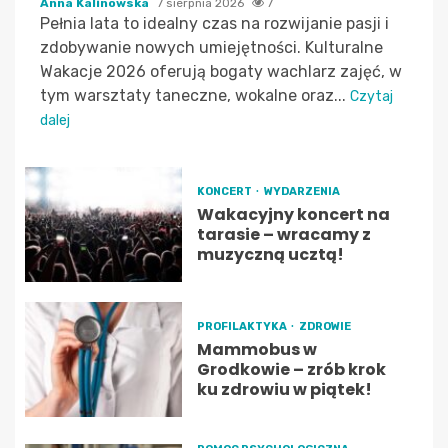
Anna Kalinowska
7 sierpnia 2026
7
Pełnia lata to idealny czas na rozwijanie pasji i
zdobywanie nowych umiejętności. Kulturalne
Wakacje 2026 oferują bogaty wachlarz zajęć, w
tym warsztaty taneczne, wokalne oraz...
Czytaj
dalej
KONCERT
WYDARZENIA
Wakacyjny koncert na
tarasie – wracamy z
muzyczną ucztą!
PROFILAKTYKA
ZDROWIE
Mammobus w
Grodkowie – zrób krok
ku zdrowiu w piątek!