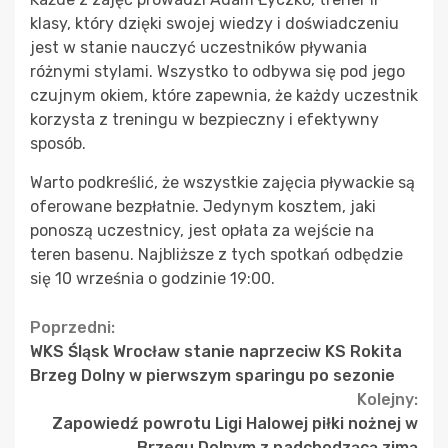
klasy, który dzięki swojej wiedzy i doświadczeniu
jest w stanie nauczyć uczestników pływania
różnymi stylami. Wszystko to odbywa się pod jego
czujnym okiem, które zapewnia, że każdy uczestnik
korzysta z treningu w bezpieczny i efektywny
sposób.
Warto podkreślić, że wszystkie zajęcia pływackie są
oferowane bezpłatnie. Jedynym kosztem, jaki
ponoszą uczestnicy, jest opłata za wejście na
teren basenu. Najbliższe z tych spotkań odbędzie
się 10 września o godzinie 19:00.
Continue
Poprzedni:
WKS Śląsk Wrocław stanie naprzeciw KS Rokita
Reading
Brzeg Dolny w pierwszym sparingu po sezonie
Kolejny:
Zapowiedź powrotu Ligi Halowej piłki nożnej w
Brzegu Dolnym z nadchodzącą zimą