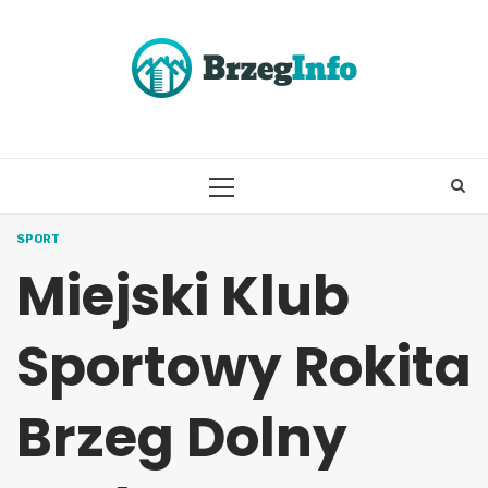
Skip
to
content
PRIMARY
MENU
SPORT
Miejski Klub
Sportowy Rokita
Brzeg Dolny