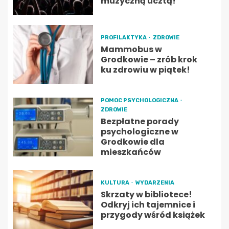
muzyczną ucztą!
PROFILAKTYKA
ZDROWIE
Mammobus w
Grodkowie – zrób krok
ku zdrowiu w piątek!
POMOC PSYCHOLOGICZNA
ZDROWIE
Bezpłatne porady
psychologiczne w
Grodkowie dla
mieszkańców
KULTURA
WYDARZENIA
Skrzaty w bibliotece!
Odkryj ich tajemnice i
przygody wśród książek