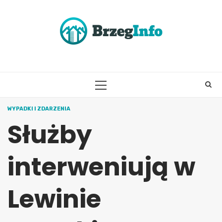
Skip
to
content
PRIMARY
MENU
WYPADKI I ZDARZENIA
Służby
interweniują w
Lewinie