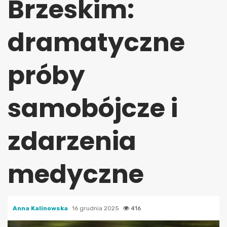
Brzeskim:
dramatyczne
próby
samobójcze i
zdarzenia
medyczne
Anna Kalinowska
16 grudnia 2025
416