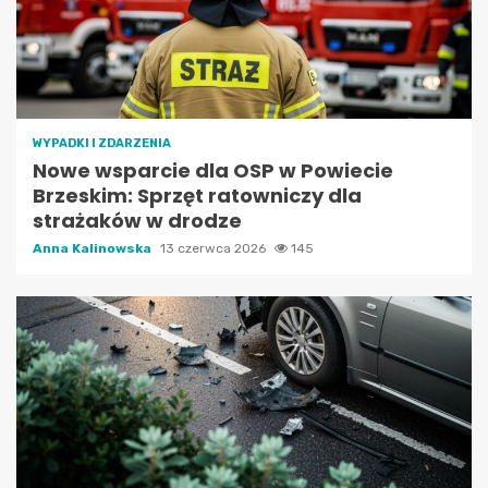
WYPADKI I ZDARZENIA
Nowe wsparcie dla OSP w Powiecie
Brzeskim: Sprzęt ratowniczy dla
strażaków w drodze
Anna Kalinowska
13 czerwca 2026
145