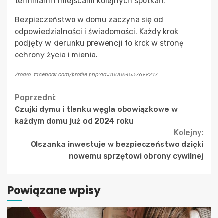
terminami i miejscami kolejnych spotkań.
Bezpieczeństwo w domu zaczyna się od
odpowiedzialności i świadomości. Każdy krok
podjęty w kierunku prewencji to krok w stronę
ochrony życia i mienia.
Źródło: facebook.com/profile.php?id=100064537699217
Continue
Poprzedni:
Czujki dymu i tlenku węgla obowiązkowe w
Reading
każdym domu już od 2024 roku
Kolejny:
Olszanka inwestuje w bezpieczeństwo dzięki
nowemu sprzętowi obrony cywilnej
Powiązane wpisy