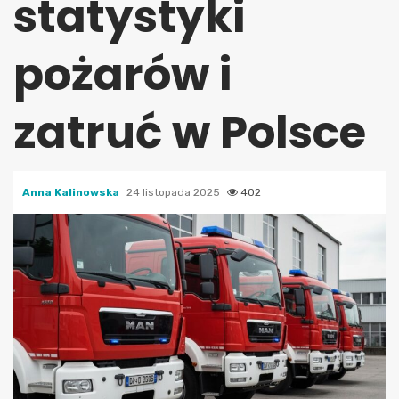
statystyki
pożarów i
zatruć w Polsce
Anna Kalinowska
24 listopada 2025
402