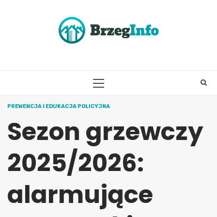
Skip
to
content
PRIMARY
MENU
PREWENCJA I EDUKACJA POLICYJNA
Sezon grzewczy
2025/2026:
alarmujące