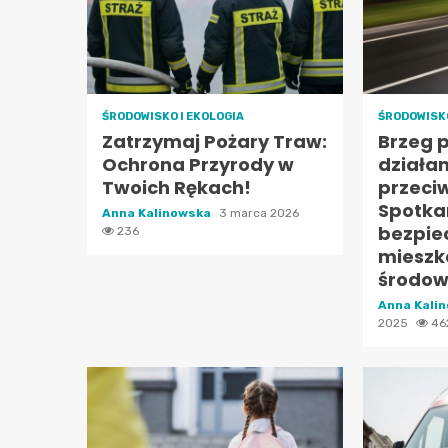
ŚRODOWISKO I EKOLOGIA
ŚRODOWISKO
Zatrzymaj Pożary Traw:
Brzeg 
Ochrona Przyrody w
działa
Twoich Rękach!
przeci
Spotka
Anna Kalinowska
3 marca 2026
bezpie
236
mieszk
środow
Anna Kali
2025
46