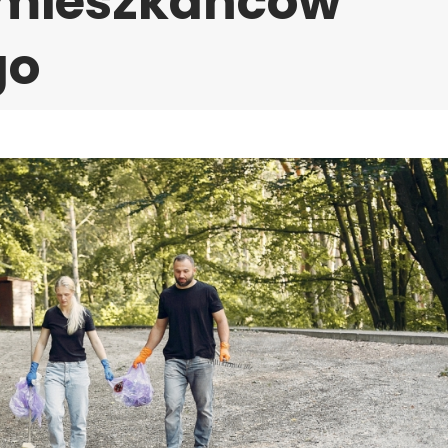
 mieszkańców
go