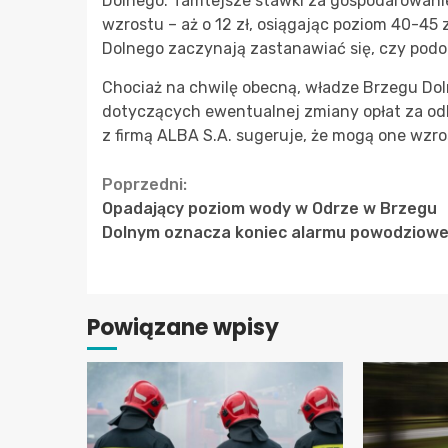
Dolnego. Tamtejsze stawki za gospodarowan
wzrostu – aż o 12 zł, osiągając poziom 40-45 
Dolnego zaczynają zastanawiać się, czy pod
Chociaż na chwilę obecną, władze Brzegu Dol
dotyczących ewentualnej zmiany opłat za od
z firmą ALBA S.A. sugeruje, że mogą one wzros
Continue
Poprzedni:
Opadający poziom wody w Odrze w Brzegu
Reading
Dolnym oznacza koniec alarmu powodziow
Powiązane wpisy