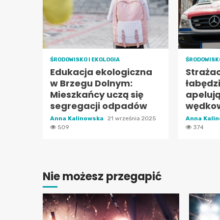
ŚRODOWISKO I EKOLOGIA
ŚRODOWISKO
Edukacja ekologiczna
Straża
w Brzegu Dolnym:
łabędzi
Mieszkańcy uczą się
apelują
segregacji odpadów
wędko
Anna Kalinowska
21 września 2025
Anna Kali
509
374
Nie możesz przegapić