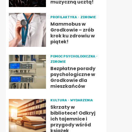
muzyczną ucztą!
PROFILAKTYKA
ZDROWIE
Mammobus w
Grodkowie – zrób
krok ku zdrowiu w
piątek!
POMOC PSYCHOLOGICZNA
ZDROWIE
Bezpłatne porady
psychologiczne w
Grodkowie dla
mieszkańców
KULTURA
WYDARZENIA
Skrzaty w
bibliotece! Odkryj
ich tajemnice i
przygody wśród
książek