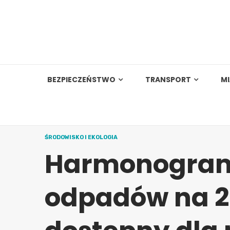
Skip
to
content
BEZPIECZEŃSTWO
TRANSPORT
M
ŚRODOWISKO I EKOLOGIA
Harmonogram
odpadów na 20