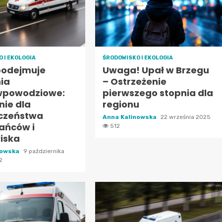
 I EKOLOGIA
ŚRODOWISKO I EKOLOGIA
podejmuje
Uwaga! Upał w Brzegu
nia
– Ostrzeżenie
wpowodziowe:
pierwszego stopnia dla
nie dla
regionu
czeństwa
Anna Kalinowska
22 września 2025
ańców i
512
iska
nowska
9 października
2