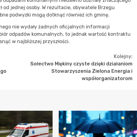
ie odpadami komunalnymi niedawno doznały znaczącego
zł od jednej osoby. W rezultacie, obywatele Brzegu
obne podwyżki mogą dotknąć również ich gminę.
nego nie wydały żadnych oficjalnych informacji
biór odpadów komunalnych, to jednak wartość kontraktu
nąć w najbliższej przyszłości.
Kolejny:
Sołectwo Miękiny czyste dzięki działaniom
ego
Stowarzyszenia Zielona Energia i
współorganizatorom