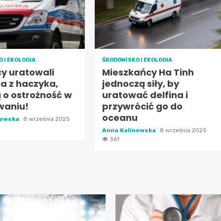
 I EKOLOGIA
ŚRODOWISKO I EKOLOGIA
cy uratowali
Mieszkańcy Ha Tinh
a z haczyka,
jednoczą siły, by
 o ostrożność w
uratować delfina i
waniu!
przywrócić go do
oceanu
nowska
8 września 2025
Anna Kalinowska
8 września 2025
361