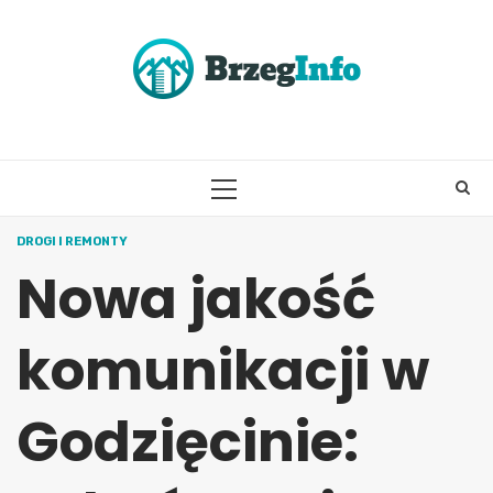
Skip
to
content
PRIMARY
MENU
DROGI I REMONTY
Nowa jakość
komunikacji w
Godzięcinie: