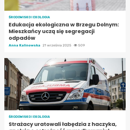
ŚRODOWISKO I EKOLOGIA
Edukacja ekologiczna w Brzegu Dolnym:
Mieszkańcy uczą się segregacji
odpadów
Anna Kalinowska
21 września 2025
509
ŚRODOWISKO I EKOLOGIA
Strażacy uratowali łabędzia z haczyka,