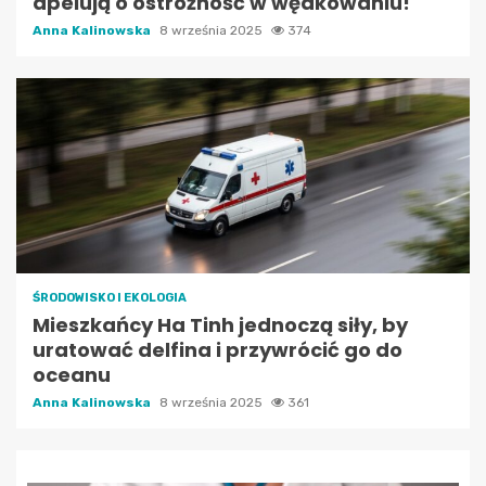
apelują o ostrożność w wędkowaniu!
Anna Kalinowska
8 września 2025
374
ŚRODOWISKO I EKOLOGIA
Mieszkańcy Ha Tinh jednoczą siły, by
uratować delfina i przywrócić go do
oceanu
Anna Kalinowska
8 września 2025
361