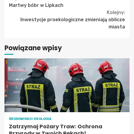
Continue
Martwy bóbr w Lipkach
Reading
Kolejny:
Inwestycje proekologiczne zmieniają oblicze
miasta
Powiązane wpisy
ŚRODOWISKO I EKOLOGIA
Zatrzymaj Pożary Traw: Ochrona
Przyrody w Twoich Rękach!