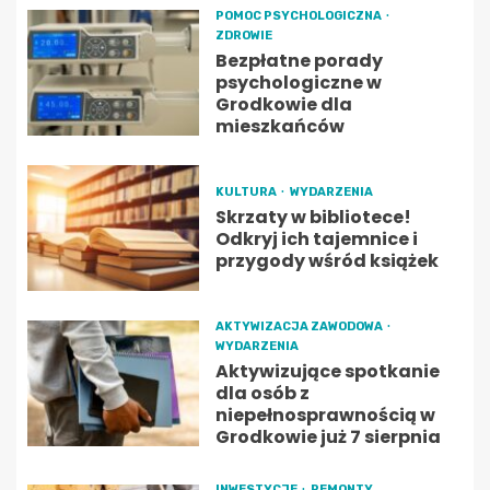
POMOC PSYCHOLOGICZNA
ZDROWIE
Bezpłatne porady
psychologiczne w
Grodkowie dla
mieszkańców
KULTURA
WYDARZENIA
Skrzaty w bibliotece!
Odkryj ich tajemnice i
przygody wśród książek
AKTYWIZACJA ZAWODOWA
WYDARZENIA
Aktywizujące spotkanie
dla osób z
niepełnosprawnością w
Grodkowie już 7 sierpnia
INWESTYCJE
REMONTY