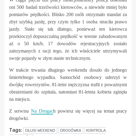
oni 500 badań trzeźwości kierowców, a niewiele mniej było
pomiarów prędkości. Blisko 200 osób otrzymało mandat za
zbyt szybką jazdę, przy czym tylko 1 osoba straciła prawo
jazdy. Stało się tak dlatego, ponieważ ten kierowca
przekroczył dopuszczalną prędkość w terenie zabudowanym
aż o 50 km/h. 17 dowodów rejestracyjnych zostało
zatrzymanych z racji tego, że ich właściciele utrzymywali
swoje pojazdy w złym stanie technicznym.
W trakcie trwania długiego weekendu doszło do jednego
śmiertelnego wypadku. Samochód osobowy uderzył w
dwójkę rowerzystów. 81-letni mężczyzna trafił z poważnymi
obrażeniami do szpitala, natomiast 81-letnia kobieta zginęła
na miejscu.
Z serwisu
Na Drogac
h powiesz się więcej na temat pracy
drogówki.
Tags:
DŁUGI WEEKEND
DROGÓWKA
KONTROLA