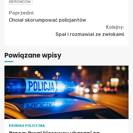
KIEROWCÓW
Continue
Poprzedni:
Chciał skorumpować policjantów
Reading
Kolejny:
Spał i rozmawiał ze zwłokami
Powiązane wpisy
KRONIKA POLICYJNA