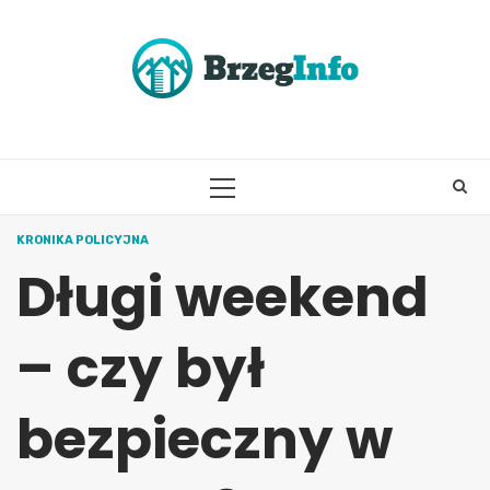
Skip
to
content
PRIMARY
MENU
KRONIKA POLICYJNA
Długi weekend
– czy był
bezpieczny w